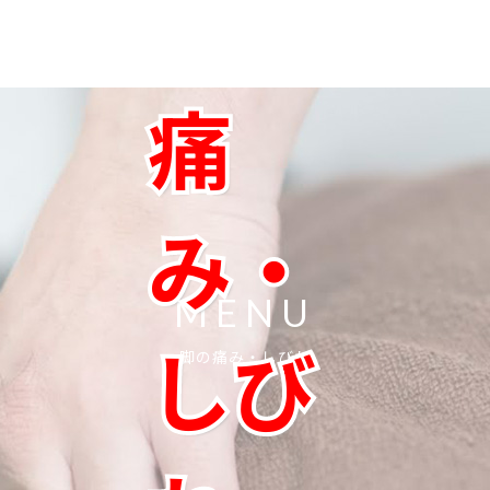
脚の
痛
み・
MENU
しび
脚の痛み・しびれ