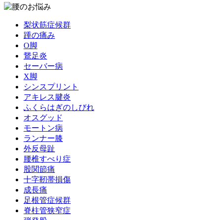
梨状筋症候群
踵の痛み
О脚
鵞足炎
セーバー病
X脚
シンスプリント
アキレス腱炎
ふくらはぎのしびれ
オスグッド
モートン病
ランナー膝
外反母趾
腰椎すべり症
股関節痛
十字靭帯損傷
成長痛
足根管症候群
脊柱管狭窄症