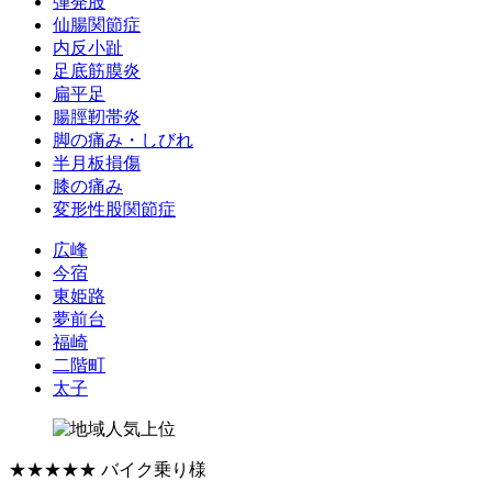
弾発股
仙腸関節症
内反小趾
足底筋膜炎
扁平足
腸脛靭帯炎
脚の痛み・しびれ
半月板損傷
膝の痛み
変形性股関節症
広峰
今宿
東姫路
夢前台
福崎
二階町
太子
★★★★★
バイク乗り様