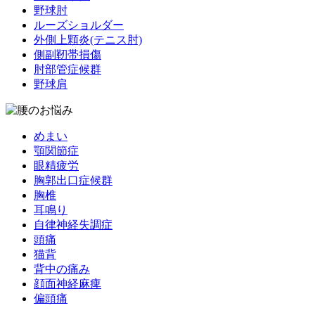
野球肘
ルーズショルダー
外側上顆炎(テニス肘)
側副靭帯損傷
肘部管症候群
野球肩
めまい
顎関節症
眼精疲労
胸郭出口症候群
胸椎
耳鳴り
自律神経失調症
頭痛
猫背
背中の痛み
顔面神経麻痺
偏頭痛