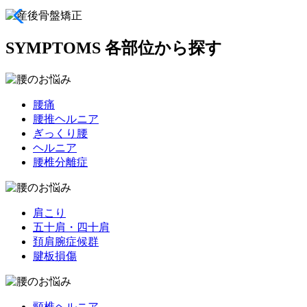
SYMPTOMS
各部位から探す
腰痛
腰推ヘルニア
ぎっくり腰
ヘルニア
腰椎分離症
肩こり
五十肩・四十肩
頚肩腕症候群
腱板損傷
頸椎ヘルニア