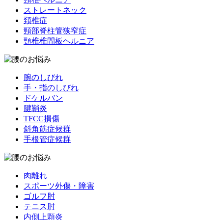
ストレートネック
頚椎症
頸部脊柱管狭窄症
頸椎椎間板ヘルニア
腕のしびれ
手・指のしびれ
ドケルバン
腱鞘炎
TFCC損傷
斜角筋症候群
手根管症候群
肉離れ
スポーツ外傷・障害
ゴルフ肘
テニス肘
内側上顆炎