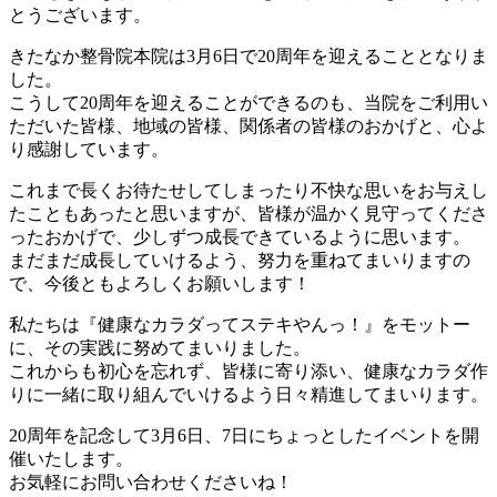
とうご
ざいます。︎
きたなか整骨院本院は3月6日で20周年を迎えることとなりま
し
た。
こうして20周年を迎えることができるのも、当院をご利用い
ただ
いた皆様、地域の皆様、関係者の皆様のおかげと、
心よ
り感謝しています。
これまで長くお待たせしてしまったり不快な思いをお与えし
たこと
もあったと思いますが、皆様が温かく見守ってくださ
ったおかげで
、少しずつ成長できているように思います。
まだまだ成長していけるよう、努力を重ねてまいりますの
で、今後
ともよろしくお願いします！
私たちは『健康なカラダってステキやんっ！』をモットー
に、その
実践に努めてまいりました。
これからも初心を忘れず、皆様に寄り添い、健康なカラダ作
りに一
緒に取り組んでいけるよう日々精進してまいります。
20周年を記念して3月6日、7日にちょっとしたイベントを開
催
いたします。
お気軽にお問い合わせくださいね！