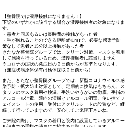
【整骨院では濃厚接触になりません！】
下記のいずれかに該当する場合が濃厚接触者の対象になりま
す。
・患者と同居あるいは長時間の接触があった者
・手が触れることのできる距離(約1ｍ)で、必要な感染予防
策なしで患者と15分以上接触があった者
きたなか整骨院グループでは、クリーン対策、マスクを着用
して施術を行っているため、濃厚接触者に該当しません！
※コロナの症状の発症日の２日前からが基準となります。
（無症状病原体保有は検体採取２日前から）
また、きたなか整骨院グループでは、新型コロナウイルス感
染予防・拡大防止対策として、定期的に換気はもちろん、ス
タッフのマスク着用や検温、手洗いやうがいの徹底、手指の
アルコール消毒、院内の清掃とアルコール消毒、使い捨てフ
ェイスシートの使用、受付にアクリルシートの設置など、継
続して行っていますので、安心してご来院下さいね。
ご来院の際は、マスクの着用と院内に設置しているアルコー
ル消毒での手指の消毒にご協力をお願いいたします。