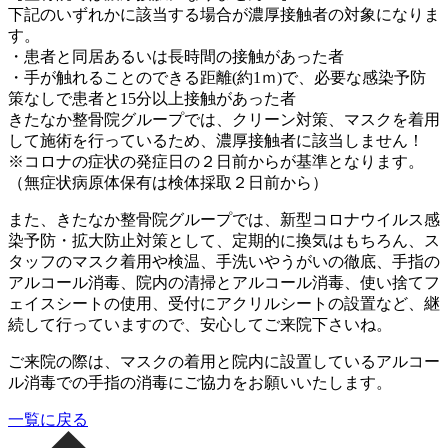
下記のいずれかに該当する場合が濃厚接触者の対象になりま
す。
・患者と同居あるいは長時間の接触があった者
・手が触れることのできる距離(約1ｍ)で、必要な感染予防
策なしで患者と15分以上接触があった者
きたなか整骨院グループでは、クリーン対策、マスクを着用
して施術を行っているため、濃厚接触者に該当しません！
※コロナの症状の発症日の２日前からが基準となります。
（無症状病原体保有は検体採取２日前から）
また、きたなか整骨院グループでは、新型コロナウイルス感
染予防・拡大防止対策として、定期的に換気はもちろん、ス
タッフのマスク着用や検温、手洗いやうがいの徹底、手指の
アルコール消毒、院内の清掃とアルコール消毒、使い捨てフ
ェイスシートの使用、受付にアクリルシートの設置など、継
続して行っていますので、安心してご来院下さいね。
ご来院の際は、マスクの着用と院内に設置しているアルコー
ル消毒での手指の消毒にご協力をお願いいたします。
一覧に戻る